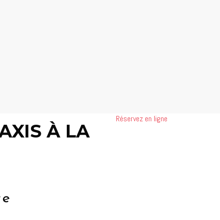
peuvent vous transporter. Parlez-en au
moment de votre réservation.
Réservez en ligne
AXIS À LA
re