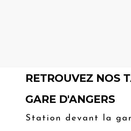
tient à votre disposition.
Pour le retour,
pas d'inquiétude
, votre Chauffeur de
Taxi reviendra vous chercher.
RETROUVEZ NOS T
GARE D'ANGERS
Station devant la ga